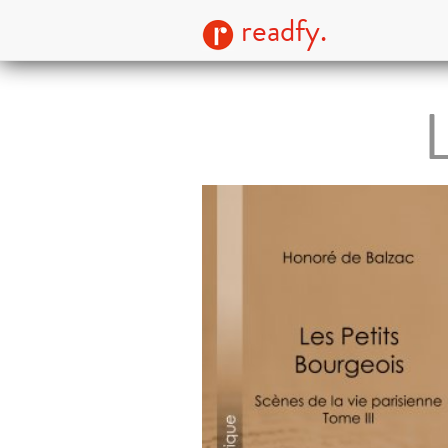
readfy.
L