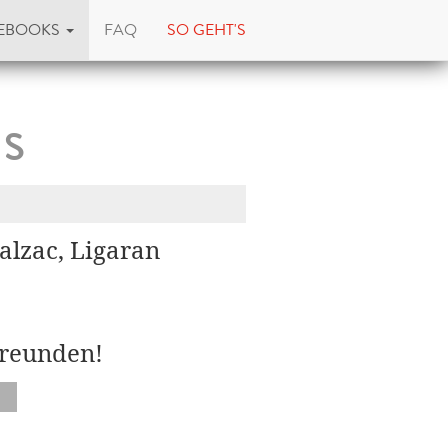
EBOOKS
FAQ
SO GEHT'S
is
alzac, Ligaran
Freunden!