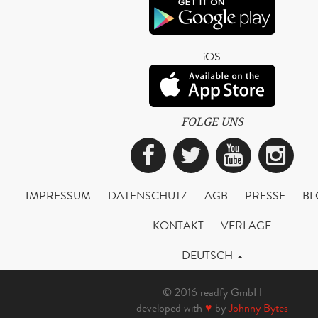
iOS
FOLGE UNS
Facebook
Twitter
YouTub
Ins
IMPRESSUM
DATENSCHUTZ
AGB
PRESSE
BL
KONTAKT
VERLAGE
DEUTSCH
© 2016 readfy GmbH
developed with
♥
by
Johnny Bytes