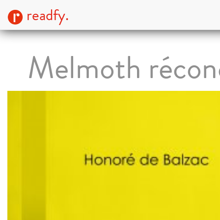
readfy.
Melmoth réconc