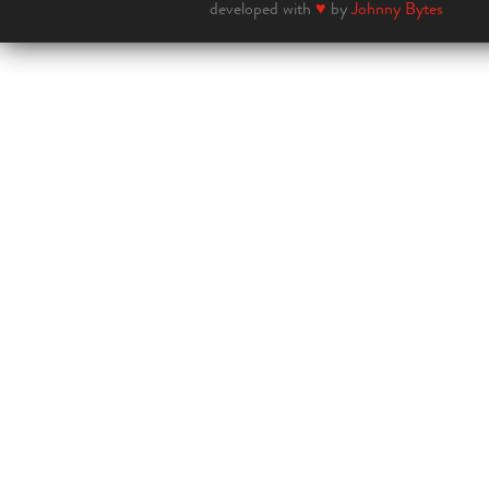
developed with
♥
by
Johnny Bytes