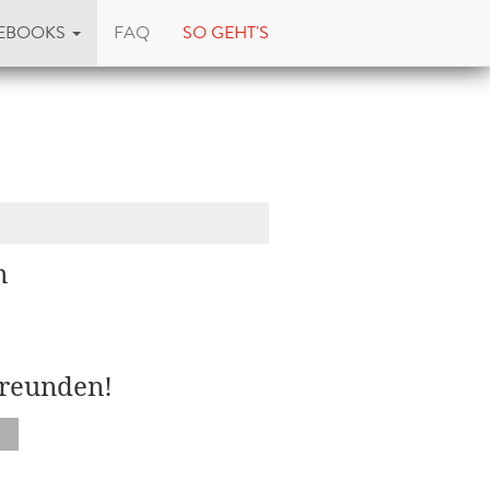
EBOOKS
FAQ
SO GEHT'S
n
Freunden!