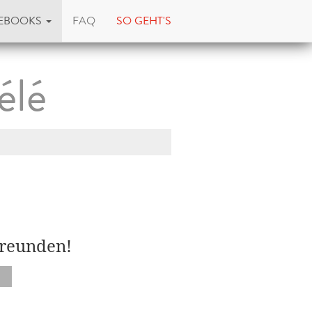
EBOOKS
FAQ
SO GEHT'S
élé
Freunden!