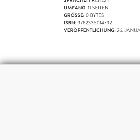
SPRACHE:
FRENCH
UMFANG:
11
SEITEN
GRÖSSE:
0 BYTES
ISBN:
9782335014792
VERÖFFENTLICHUNG:
26. JANUA