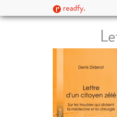
readfy.
Le