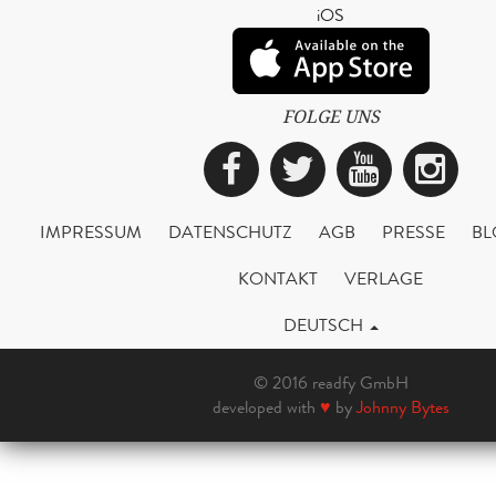
iOS
FOLGE UNS
Facebook
Twitter
YouTub
Ins
IMPRESSUM
DATENSCHUTZ
AGB
PRESSE
BL
KONTAKT
VERLAGE
DEUTSCH
© 2016 readfy GmbH
developed with
♥
by
Johnny Bytes