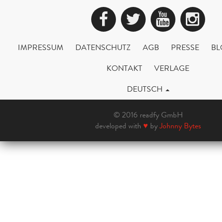
Facebook
Twitter
YouTub
Ins
IMPRESSUM
DATENSCHUTZ
AGB
PRESSE
BL
KONTAKT
VERLAGE
DEUTSCH
© 2016 readfy GmbH
developed with
♥
by
Johnny Bytes