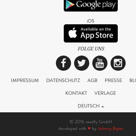
iOS
FOLGE UNS
Facebook
Twitter
YouTub
Ins
IMPRESSUM
DATENSCHUTZ
AGB
PRESSE
BL
KONTAKT
VERLAGE
DEUTSCH
© 2016 readfy GmbH
developed with
♥
by
Johnny Bytes