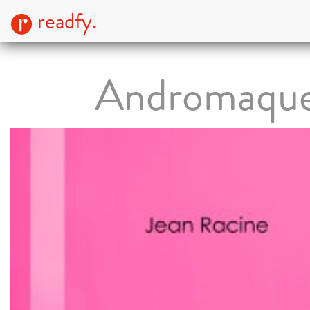
readfy.
Andromaqu