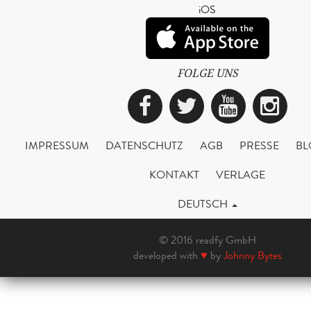
iOS
FOLGE UNS
Facebook
Twitter
YouTub
Ins
IMPRESSUM
DATENSCHUTZ
AGB
PRESSE
BL
KONTAKT
VERLAGE
DEUTSCH
© 2016 readfy GmbH
developed with
♥
by
Johnny Bytes