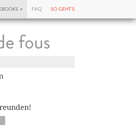
EBOOKS
FAQ
SO GEHT'S
de fous
n
Freunden!