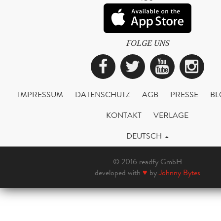
FOLGE UNS
Facebook
Twitter
YouTub
Ins
IMPRESSUM
DATENSCHUTZ
AGB
PRESSE
BL
KONTAKT
VERLAGE
DEUTSCH
© 2016 readfy GmbH
developed with
♥
by
Johnny Bytes