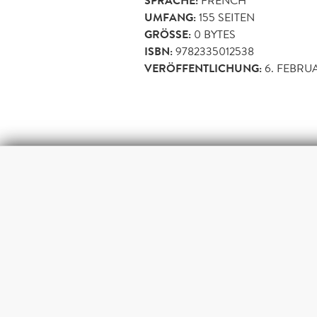
SPRACHE:
FRENCH
UMFANG:
155
SEITEN
GRÖSSE:
0 BYTES
ISBN:
9782335012538
VERÖFFENTLICHUNG:
6. FEBRU