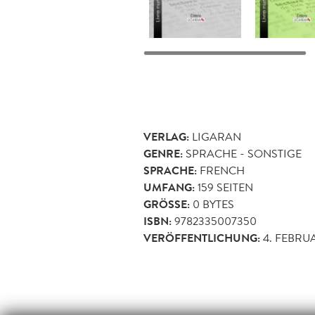
VERLAG:
LIGARAN
GENRE:
SPRACHE - SONSTIGE
SPRACHE:
FRENCH
UMFANG:
159
SEITEN
GRÖSSE:
0 BYTES
ISBN:
9782335007350
VERÖFFENTLICHUNG:
4. FEBRU