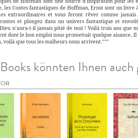
iques de Hoffman sont une source d'inspiration pour les éc
, les Contes fantastiques de Hoffman, Ernst sont un livre 
s extraordinaires et vous feront rêver comme jamais a
ontes et plongez dans un univers fantastique et envoûtan
Dieu n'aura-t-il jamais pitié de moi ! Voilà trois ans que
ent dont le bon emploi nous promettait quelque aisance. Il
s, voilà que tous les malheurs nous arrivent."""
Books könnten Ihnen auch 
TOR