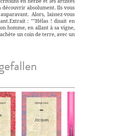
rivains en herbe et les artistes
à découvrir absolument. Ils vous
uparavant. Alors, laissez-vous
t.Extrait : ""Hélas ! disait en
 mon homme, en allant à sa vigne,
 achète un coin de terre, avec un
gefallen