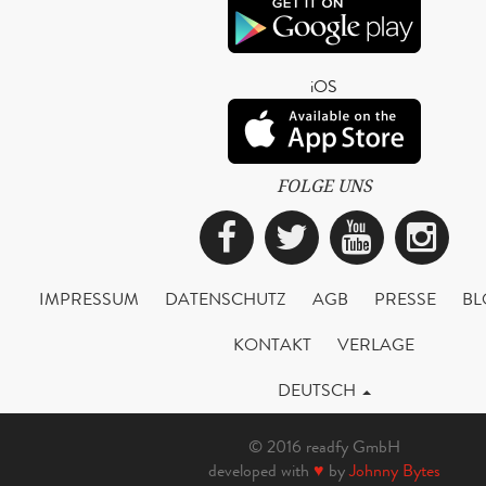
iOS
FOLGE UNS
Facebook
Twitter
YouTub
Ins
IMPRESSUM
DATENSCHUTZ
AGB
PRESSE
BL
KONTAKT
VERLAGE
DEUTSCH
© 2016 readfy GmbH
developed with
♥
by
Johnny Bytes