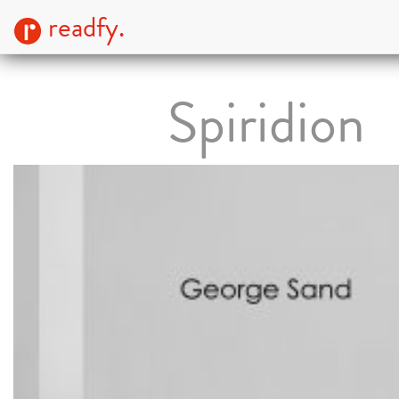
readfy.
Spiridion