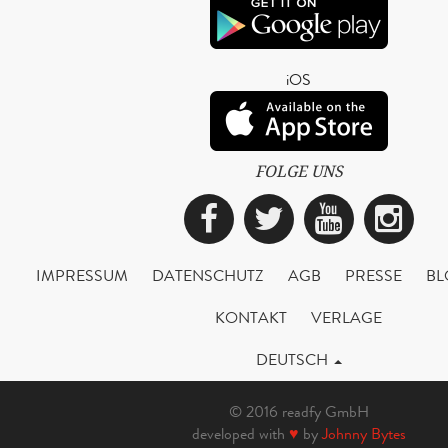
iOS
FOLGE UNS
Facebook
Twitter
YouTub
Ins
IMPRESSUM
DATENSCHUTZ
AGB
PRESSE
BL
KONTAKT
VERLAGE
DEUTSCH
© 2016 readfy GmbH
developed with
♥
by
Johnny Bytes