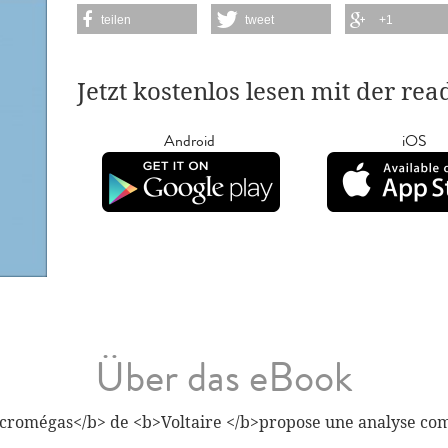
teilen
tweet
+1
Jetzt kostenlos lesen mit der re
Android
iOS
Über das eBook
Micromégas</b> de <b>Voltaire </b>propose une analyse co