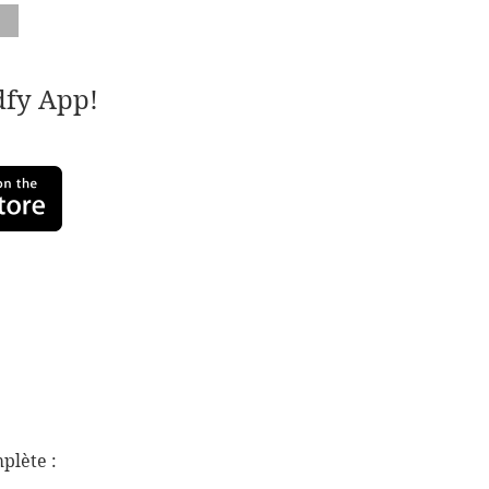
adfy App!
mplète :