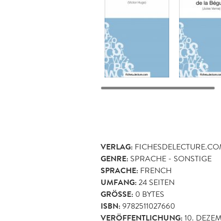
VERLAG:
FICHESDELECTURE.C
GENRE:
SPRACHE - SONSTIGE
SPRACHE:
FRENCH
UMFANG:
24
SEITEN
GRÖSSE:
0 BYTES
ISBN:
9782511027660
VERÖFFENTLICHUNG:
10. DEZE