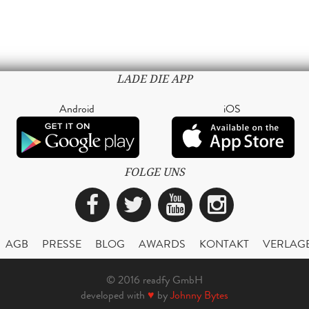
LADE DIE APP
Android
iOS
FOLGE UNS
Facebook
Twitter
YouTube
Instagra
AGB
PRESSE
BLOG
AWARDS
KONTAKT
VERLAG
© 2016 readfy GmbH
developed with
♥
by
Johnny Bytes