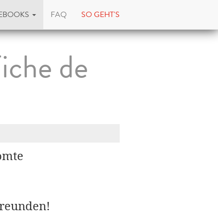
EBOOKS
FAQ
SO GEHT'S
iche de
comte
Freunden!