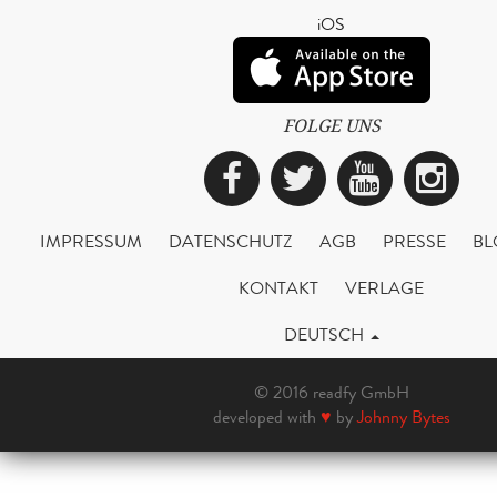
iOS
FOLGE UNS
Facebook
Twitter
YouTub
Ins
IMPRESSUM
DATENSCHUTZ
AGB
PRESSE
BL
KONTAKT
VERLAGE
DEUTSCH
© 2016 readfy GmbH
developed with
♥
by
Johnny Bytes