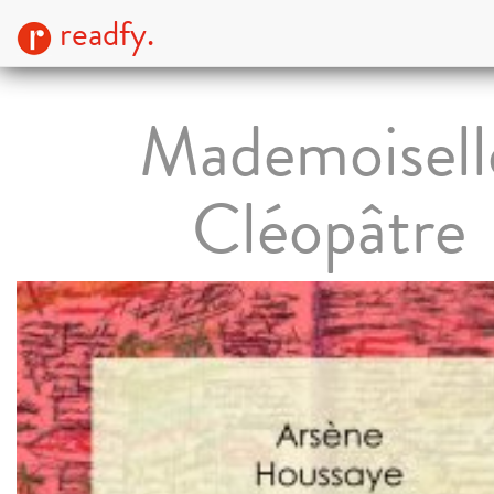
readfy.
Mademoisell
Cléopâtre