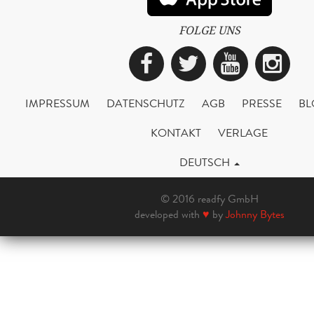
FOLGE UNS
Facebook
Twitter
YouTub
Ins
IMPRESSUM
DATENSCHUTZ
AGB
PRESSE
BL
KONTAKT
VERLAGE
DEUTSCH
© 2016 readfy GmbH
developed with
♥
by
Johnny Bytes