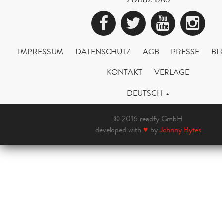
Facebook
Twitter
YouTub
Ins
IMPRESSUM
DATENSCHUTZ
AGB
PRESSE
BL
KONTAKT
VERLAGE
DEUTSCH
© 2016 readfy GmbH
developed with
♥
by
Johnny Bytes