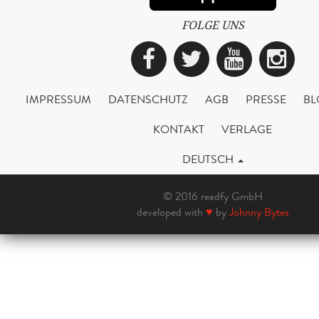
FOLGE UNS
Facebook
Twitter
YouTub
Ins
IMPRESSUM
DATENSCHUTZ
AGB
PRESSE
BL
KONTAKT
VERLAGE
DEUTSCH
© 2016 readfy GmbH
developed with
♥
by
Johnny Bytes