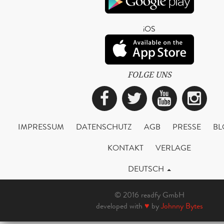
iOS
FOLGE UNS
Facebook
Twitter
YouTub
Ins
IMPRESSUM
DATENSCHUTZ
AGB
PRESSE
BL
KONTAKT
VERLAGE
DEUTSCH
© 2016 readfy GmbH
developed with
♥
by
Johnny Bytes