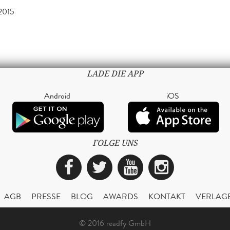
2015
LADE DIE APP
Android
iOS
FOLGE UNS
Facebook
Twitter
YouTube
Instagra
AGB
PRESSE
BLOG
AWARDS
KONTAKT
VERLAG
© 2016 readfy GmbH