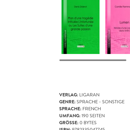
VERLAG:
LIGARAN
GENRE:
SPRACHE - SONSTIGE
SPRACHE:
FRENCH
UMFANG:
190
SEITEN
GRÖSSE:
0 BYTES
ISBN:
9782335047745