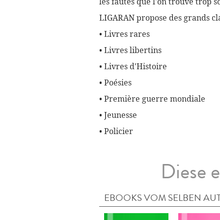
les fautes que l'on trouve trop 
LIGARAN propose des grands cla
• Livres rares
• Livres libertins
• Livres d'Histoire
• Poésies
• Première guerre mondiale
• Jeunesse
• Policier
Diese e
EBOOKS VOM SELBEN AU