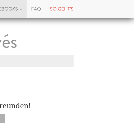
EBOOKS
FAQ
SO GEHT'S
yés
Freunden!