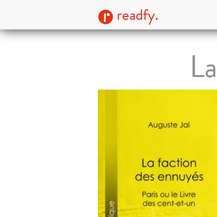
readfy.
La