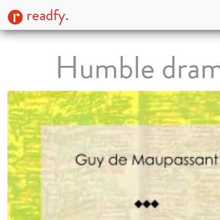
readfy.
Humble dra