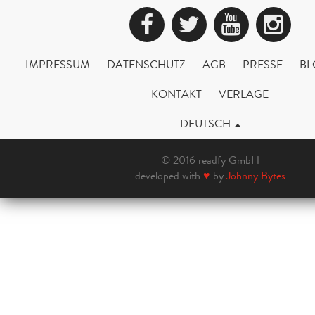
Facebook
Twitter
YouTub
Ins
IMPRESSUM
DATENSCHUTZ
AGB
PRESSE
BL
KONTAKT
VERLAGE
DEUTSCH
© 2016 readfy GmbH
developed with
♥
by
Johnny Bytes