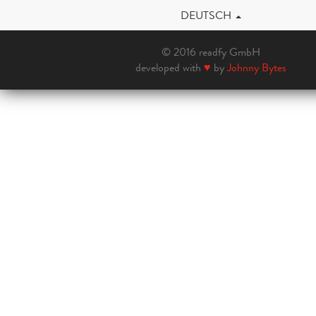
DEUTSCH
© 2016 readfy GmbH
developed with
♥
by
Johnny Bytes