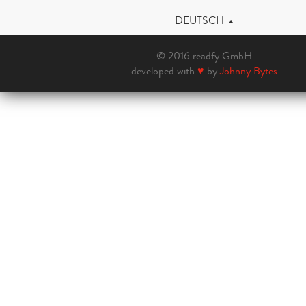
DEUTSCH
© 2016 readfy GmbH
developed with
♥
by
Johnny Bytes