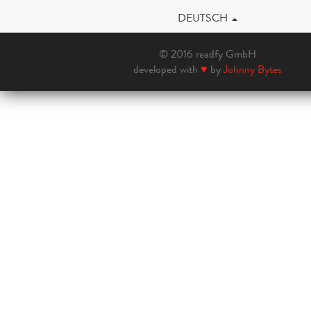
DEUTSCH
© 2016 readfy GmbH
developed with
♥
by
Johnny Bytes