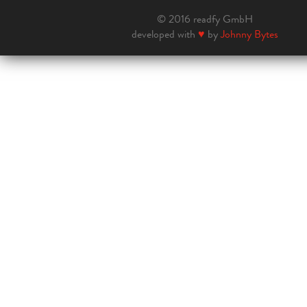
© 2016 readfy GmbH
developed with
♥
by
Johnny Bytes