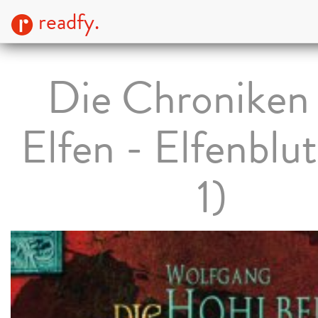
readfy.
Die Chroniken
Elfen - Elfenblut
1)