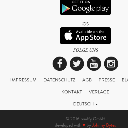
iOS
FOLGE UNS
Facebook
Twitter
YouTub
Ins
IMPRESSUM
DATENSCHUTZ
AGB
PRESSE
BL
KONTAKT
VERLAGE
DEUTSCH
© 2016 readfy GmbH
developed with
♥
by
Johnny Bytes