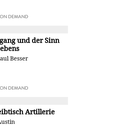
 ON DEMAND
R
lgang und der Sinn
Lebens
aul Besser
 ON DEMAND
R
ibtisch Artillerie
Austin