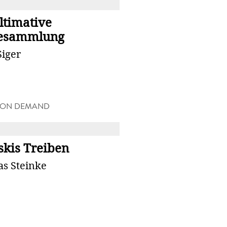
R
ltimative
esammlung
Siger
 ON DEMAND
R
skis Treiben
s Steinke