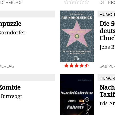
NDI VERLAG
DITTRI
HUMO
hpuzzle
Die 5
deut
Korndörfer
Chuc
Jens 
 VERLAG
JMB VE
HUMO
Zombie
Nach
Taxi
 Birnvogt
Iris-