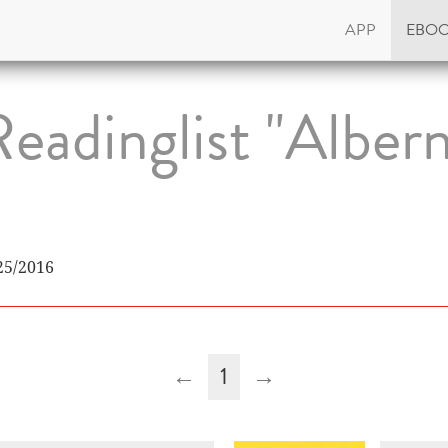
APP
EBO
eadinglist "Alber
25/2016
←
1
→