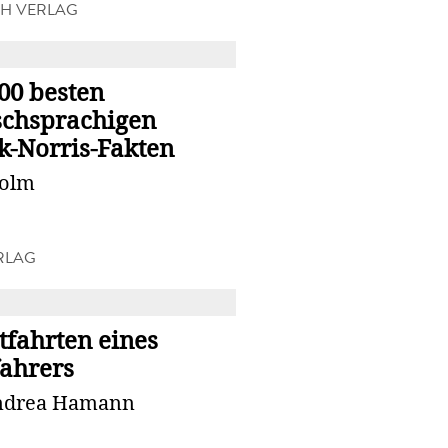
CH VERLAG
R
00 besten
schsprachigen
k-Norris-Fakten
Bolm
RLAG
R
tfahrten eines
fahrers
Andrea Hamann