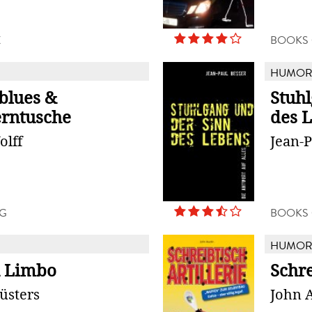
X
BOOKS
HUMO
blues &
Stuh
rntusche
des 
olff
Jean-P
G
BOOKS
HUMO
 Limbo
Schre
üsters
John 