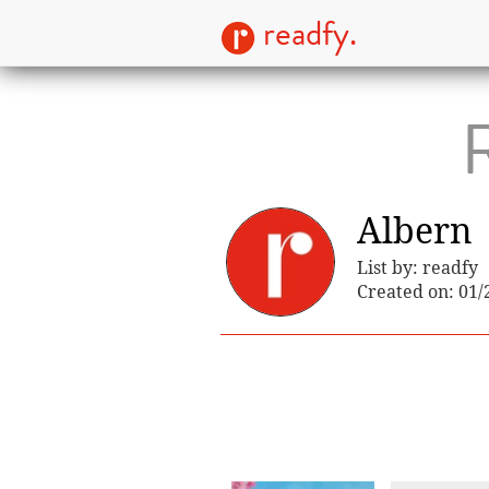
readfy.
R
Albern
List by: readfy
Created on: 01/