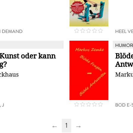
N DEMAND
HEEL V
HUMO
 Kunst oder kann
Blöde
g?
Antw
ckhaus
Marku
 J
BOD E-
←
1
→