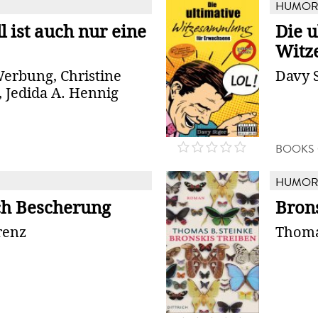
HUMO
l ist auch nur eine
Die u
Witz
erbung, Christine
Davy 
 Jedida A. Hennig
BOOKS
HUMO
ich Bescherung
Bron
renz
Thoma