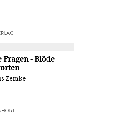
ERLAG
R
 Fragen - Blöde
orten
s Zemke
SHORT