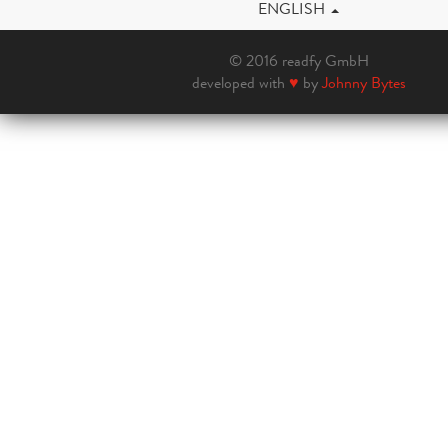
ENGLISH
© 2016 readfy GmbH
developed with
♥
by
Johnny Bytes