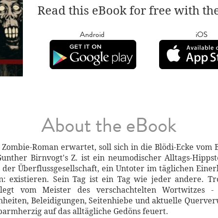
Read this eBook for free with th
Android
iOS
About the eBook
Zombie-Roman erwartet, soll sich in die Blödi-Ecke vom 
Gunther Birnvogt's Z. ist ein neumodischer Alltags-Hippst
 der Überflussgesellschaft, ein Untoter im täglichen Einerl
un: existieren. Sein Tag ist ein Tag wie jeder andere. 
rlegt vom Meister des verschachtelten Wortwitzes - 
heiten, Beleidigungen, Seitenhiebe und aktuelle Querve
rmherzig auf das alltägliche Gedöns feuert.