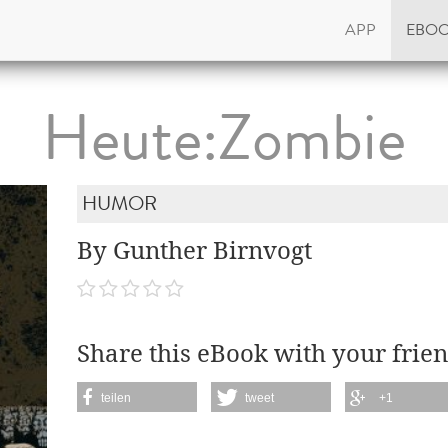
APP
EBO
Heute:Zombie
HUMOR
By Gunther Birnvogt
Share this eBook with your frien
teilen
tweet
+1