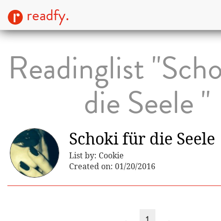
readfy.
Readinglist "Scho
die Seele "
Schoki für die Seele
List by: Cookie
Created on: 01/20/2016
←
1
→