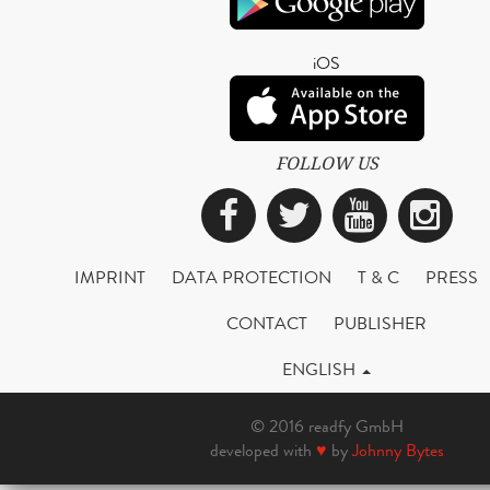
iOS
FOLLOW US
Facebook
Twitter
YouTub
Ins
IMPRINT
DATA PROTECTION
T & C
PRESS
CONTACT
PUBLISHER
ENGLISH
© 2016 readfy GmbH
developed with
♥
by
Johnny Bytes