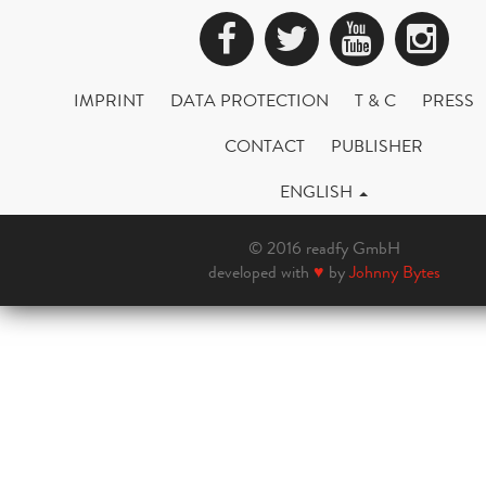
Facebook
Twitter
YouTub
Ins
IMPRINT
DATA PROTECTION
T & C
PRESS
CONTACT
PUBLISHER
ENGLISH
© 2016 readfy GmbH
developed with
♥
by
Johnny Bytes