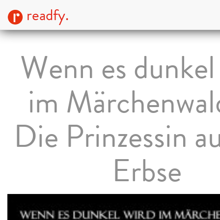
readfy.
Wenn es dunkel 
im Märchenwald 
Die Prinzessin au
Erbse