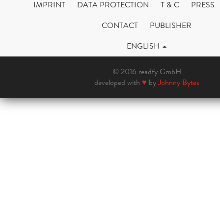
IMPRINT
DATA PROTECTION
T & C
PRESS
CONTACT
PUBLISHER
ENGLISH
© 2016 readfy GmbH
developed with
♥
by
Johnny Bytes