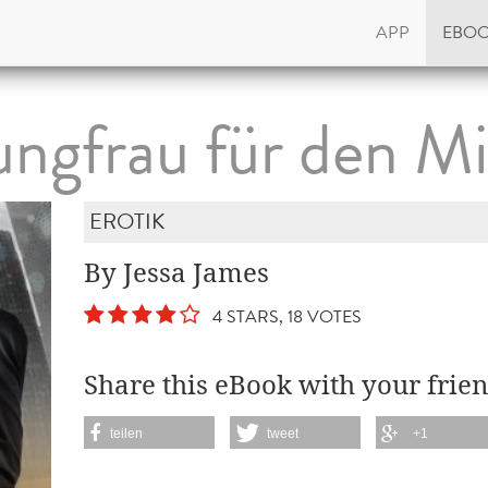
APP
EBO
ngfrau für den Mil
EROTIK
By Jessa James
4 STARS, 18 VOTES
Share this eBook with your frien
teilen
tweet
+1