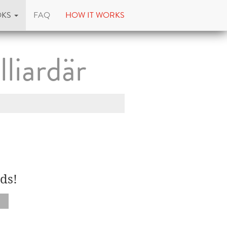
OKS
FAQ
HOW IT WORKS
liardär
ds!