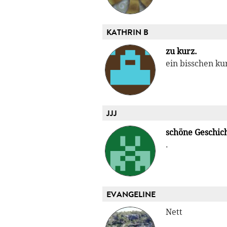
KATHRIN B
zu kurz.
ein bisschen ku
JJJ
schöne Geschic
.
EVANGELINE
Nett