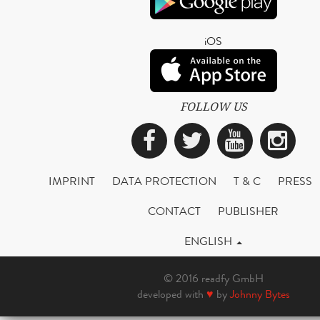
iOS
FOLLOW US
Facebook
Twitter
YouTub
Ins
IMPRINT
DATA PROTECTION
T & C
PRESS
CONTACT
PUBLISHER
ENGLISH
© 2016 readfy GmbH
developed with
♥
by
Johnny Bytes