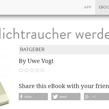
APP
EBO
ichtraucher werd
RATGEBER
By Uwe Vogt
Share this eBook with your frien
teilen
tweet
+1