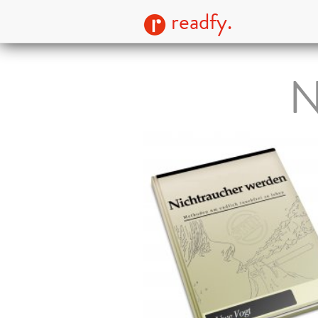
readfy.
N