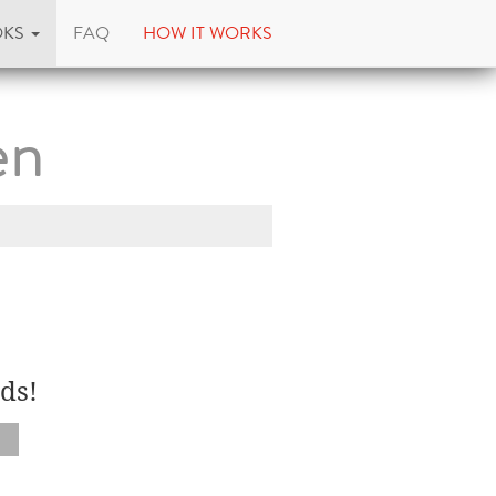
OKS
FAQ
HOW IT WORKS
en
ds!