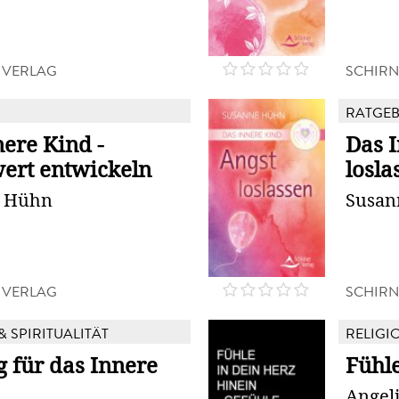
 VERLAG
SCHIRN
RATGE
ere Kind -
Das I
wert entwickeln
losla
e Hühn
Susan
 VERLAG
SCHIRN
& SPIRITUALITÄT
RELIGIO
g für das Innere
Fühle
Angel