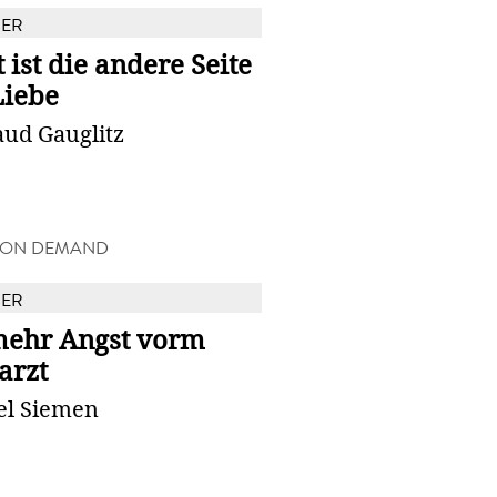
BER
 ist die andere Seite
Liebe
aud Gauglitz
 ON DEMAND
BER
mehr Angst vorm
arzt
el Siemen