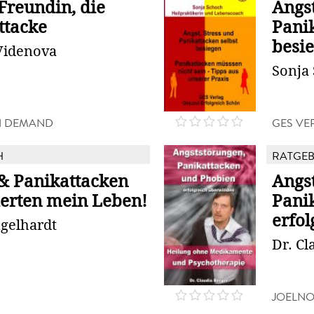
Freundin, die
Angst
ttacke
Panik
besie
Videnova
Sonja
N DEMAND
GES VE
H
RATGE
 & Panikattacken
Angs
erten mein Leben!
Pani
erfo
gelhardt
Dr. Cl
JOELNO