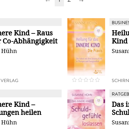
BUSINE
nere Kind – Raus
Heilu
r Co-Abhängigkeit
Kind 
e Hühn
Susan
 VERLAG
SCHIRN
RATGE
nere Kind –
Das i
ungen heilen
Schul
e Hühn
Susan