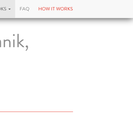
OKS
FAQ
HOW IT WORKS
nik,