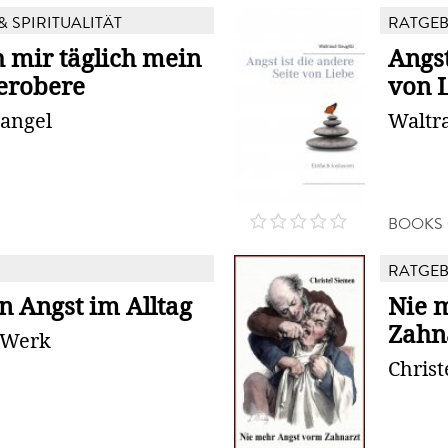
& SPIRITUALITÄT
RATGE
h mir täglich mein
Angst
erobere
von 
Bangel
Waltr
BOOKS
RATGE
n Angst im Alltag
Nie 
Zahn
 Werk
Christ