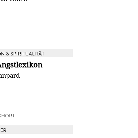
N & SPIRITUALITÄT
Angstlexikon
anpard
SHORT
BER