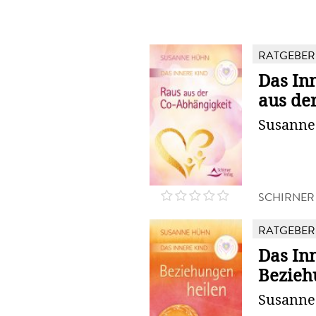
RATGEBER
Das In
aus de
Susann
SCHIRNER
RATGEBER
Das In
Bezieh
Susann