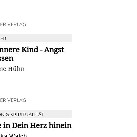
ER VERLAG
BER
nnere Kind - Angst
ssen
ne Hühn
ER VERLAG
N & SPIRITUALITÄT
 in Dein Herz hinein
ika Walch