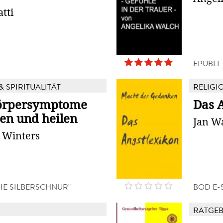
tti
EPUBLI
& SPIRITUALITÄT
RELIGIO
örpersymptome
Das 
en und heilen
Jan W
 Winters
IE SILBERSCHNUR"
BOD E-
RATGE