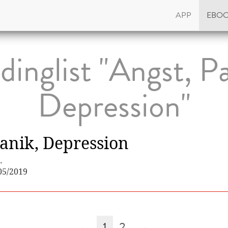
APP
EBO
dinglist "Angst, Pa
Depression"
Panik, Depression
.
05/2019
←
1
2
→