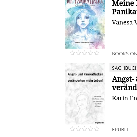
Meine 
Panika
Vanesa 
BOOKS O
SACHBUC
Angst-
veränd
Karin En
EPUBLI