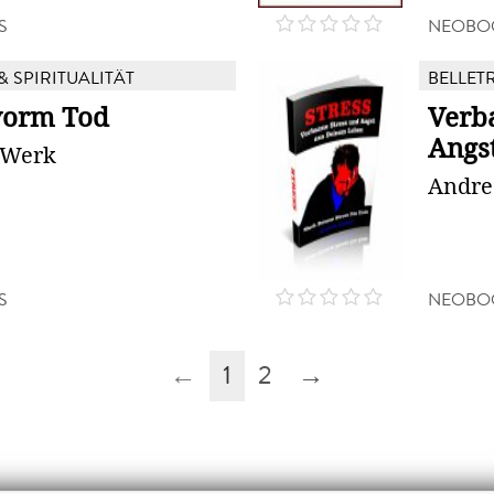
S
NEOBO
& SPIRITUALITÄT
BELLETR
vorm Tod
Verb
Angs
 Werk
Andre
S
NEOBO
←
1
2
→