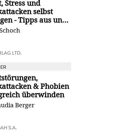
, Stress und
attacken selbst
gen - Tipps aus un...
 Schoch
RLAG LTD.
BER
tstörungen,
kattacken & Phobien
lgreich überwinden
audia Berger
AH S.A.