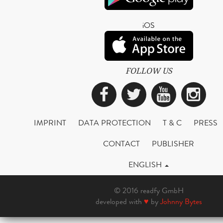
iOS
FOLLOW US
Facebook
Twitter
YouTub
Ins
IMPRINT
DATA PROTECTION
T & C
PRESS
CONTACT
PUBLISHER
ENGLISH
© 2016 readfy GmbH
developed with
♥
by
Johnny Bytes