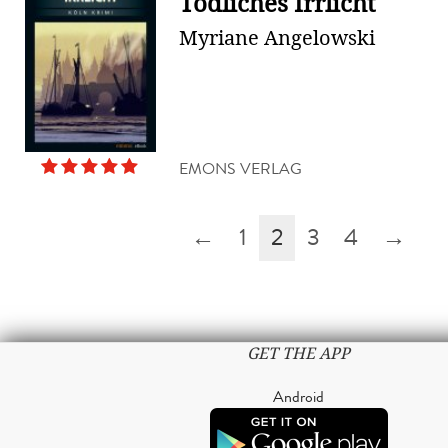
Tödliches Irrlicht
Myriane Angelowski
EMONS VERLAG
←
1
2
3
4
→
GET THE APP
Android