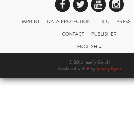
Facebook
Twitter
YouTub
Ins
IMPRINT
DATA PROTECTION
T & C
PRESS
CONTACT
PUBLISHER
ENGLISH
© 2016 readfy GmbH
developed with
♥
by
Johnny Bytes