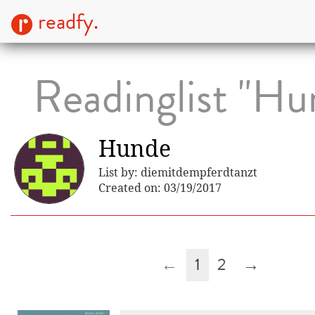
readfy.
Readinglist "Hu
Hunde
List by: diemitdempferdtanzt
Created on: 03/19/2017
←
1
2
→