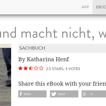
APP
EBO
d macht nicht, wa
SACHBUCH
By Katharina Henf
2.5 STARS, 3 VOTES
Share this eBook with your frien
teilen
tweet
+1