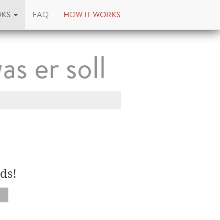
OKS
FAQ
HOW IT WORKS
s er soll
ds!