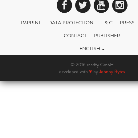
Facebook
Twitter
YouTub
Ins
IMPRINT
DATA PROTECTION
T & C
PRESS
CONTACT
PUBLISHER
ENGLISH
© 2016 readfy GmbH
developed with
♥
by
Johnny Bytes