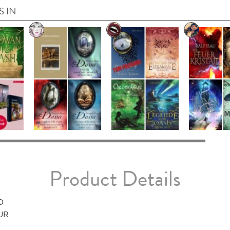
S IN
Product Details
D
TUR