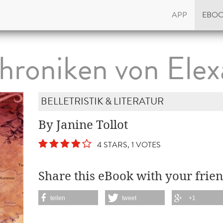
APP
EBO
hroniken von Elex
BELLETRISTIK & LITERATUR
By Janine Tollot
4 STARS, 1 VOTES
Share this eBook with your frien
teilen
tweet
+1