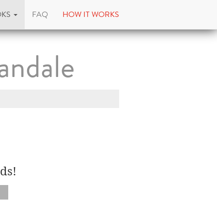
OKS
FAQ
HOW IT WORKS
andale
ds!