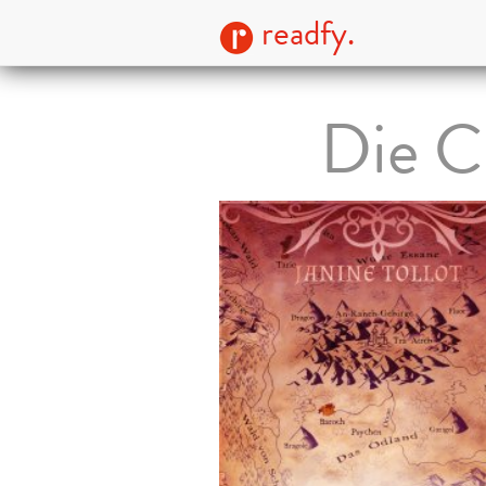
readfy.
Die C