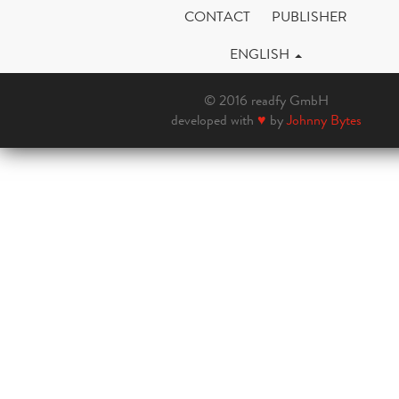
CONTACT
PUBLISHER
ENGLISH
© 2016 readfy GmbH
developed with
♥
by
Johnny Bytes