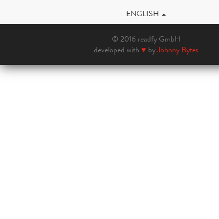
ENGLISH
© 2016 readfy GmbH
developed with
♥
by
Johnny Bytes