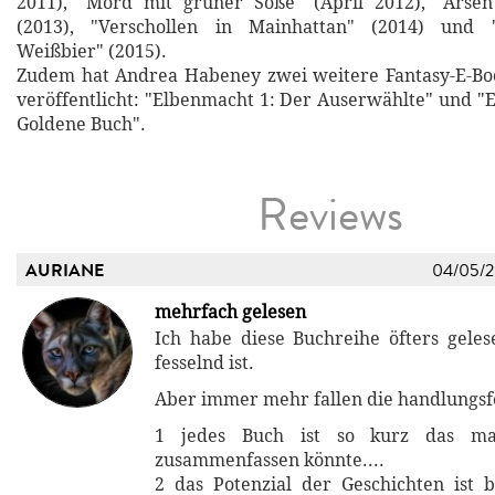
2011), "Mord mit grüner Soße" (April 2012), "Arse
(2013), "Verschollen in Mainhattan" (2014) und "
Weißbier" (2015).
Zudem hat Andrea Habeney zwei weitere Fantasy-E-Bo
veröffentlicht: "Elbenmacht 1: Der Auserwählte" und "
Goldene Buch".
Reviews
AURIANE
04/05/
mehrfach gelesen
Ich habe diese Buchreihe öfters geles
fesselnd ist.
Aber immer mehr fallen die handlungsf
1 jedes Buch ist so kurz das ma
zusammenfassen könnte....
2 das Potenzial der Geschichten ist 