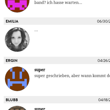
band? ich hasse warten...
EMILIA
06/30/
...
ERGIN
04/26/
super
super geschrieben, aber wann kommt der
BLUBB
04/18/
super