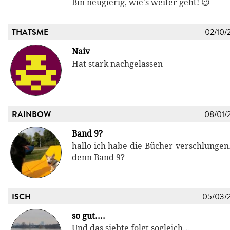
Bin neugierig, wie's weiter geht! 😉
THATSME
02/10/
Naiv
Hat stark nachgelassen
RAINBOW
08/01/
Band 9?
hallo ich habe die Bücher verschlungen
denn Band 9?
ISCH
05/03/
so gut....
Und das siebte folgt sogleich...