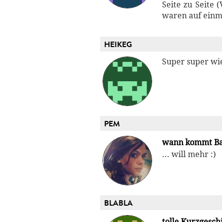
Seite zu Seite
waren auf einma
HEIKEG
Super super wie
PEM
wann kommt Ban
... will mehr :)
BLABLA
tolle Kurzgesch