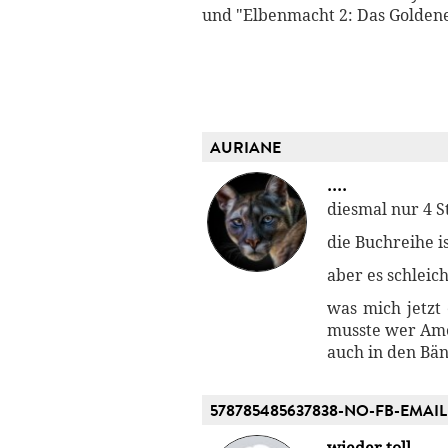
und "Elbenmacht 2: Das Golden
AURIANE
....
diesmal nur 4 S
die Buchreihe i
aber es schleic
was mich jetzt
musste wer Amel
auch in den Bän
578785485637838-NO-FB-EMAIL