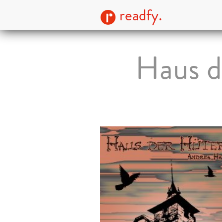
readfy.
Haus d