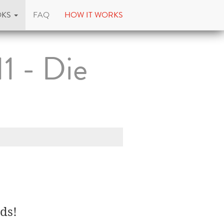
OKS
FAQ
HOW IT WORKS
1 - Die
ds!