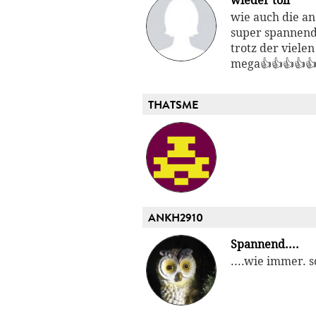
wieder toll
wie auch die an
super spannend 
trotz der vielen
mega👍👍👍👍
THATSME
ANKH2910
Spannend....
....wie immer. sc