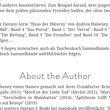
uf anderes konzentrieren. Zum Beispiel darauf, dem junge
 sie dem golden glänzenden Fremden helfen, der ohne Ged
r Fantasy-Serie "Haus der Hüterin" von Andrea Habeney.
ild", Band 4 "Das Portal", Band 5 "Der Verrat", Band 6
 "Die Rettung", Band 9 "Die Fremden" und Band 10 "Die W
gen ...
7-9 liegen inzwischen auch als Taschenbuch-Sammelbände 
enbuch-Sammelbände und Hörbücher folgen.
About the Author
Habeney einen Namen gemacht mit ihrer Frankfurter Kri
ahr 2011), "Mord ist der Liebe Tod" (Herbst 2011), "Mord
 "Verschollen in Mainhattan" (2014), "Apfelwein trifft 
 auf Rezept" (2019).
 weitere Fantasy-E-Books bei mainbook veröffentlicht: "