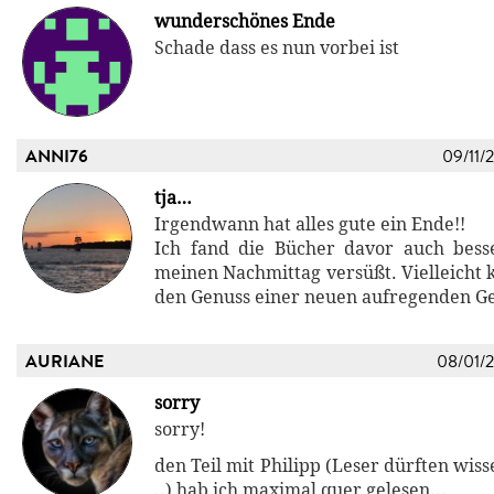
wunderschönes Ende
Schade dass es nun vorbei ist
ANNI76
09/11/
tja…
Irgendwann hat alles gute ein Ende!!
Ich fand die Bücher davor auch bess
meinen Nachmittag versüßt. Vielleicht 
den Genuss einer neuen aufregenden Ge
AURIANE
08/01/
sorry
sorry!
den Teil mit Philipp (Leser dürften wis
..) hab ich maximal quer gelesen...