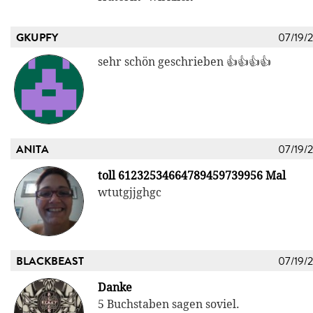
GKUPFY
07/19/
sehr schön geschrieben 👍👍👍👍
ANITA
07/19/
toll 61232534664789459739956 Mal
wtutgjjghgc
BLACKBEAST
07/19/
Danke
5 Buchstaben sagen soviel.