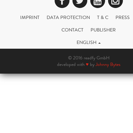
Facebook
Twitter
YouTub
Ins
IMPRINT
DATA PROTECTION
T & C
PRESS
CONTACT
PUBLISHER
ENGLISH
© 2016 readfy GmbH
developed with
♥
by
Johnny Bytes