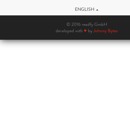
ENGLISH
© 2016 readfy GmbH
developed with
♥
by
Johnny Bytes