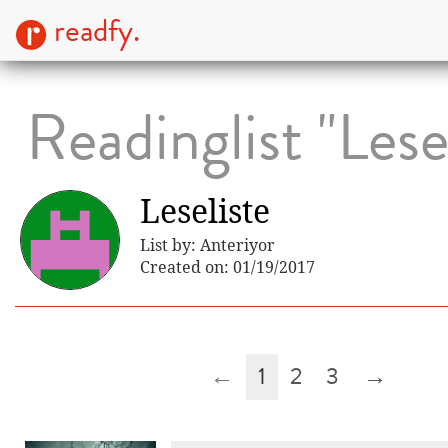
readfy.
Readinglist "Lese
Leseliste
List by: Anteriyor
Created on: 01/19/2017
←
1
2
3
→