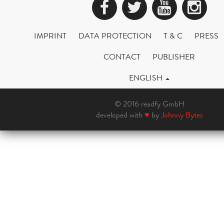
Facebook
Twitter
YouTub
Ins
IMPRINT
DATA PROTECTION
T & C
PRESS
CONTACT
PUBLISHER
ENGLISH
© 2016 readfy GmbH
developed with
♥
by
Johnny Bytes